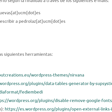
rlo según la finalidad a través de los siguientes e-mails:
cuevas[at]ucm[dot]es
escribir a pedrolaz[at]ucm[dot]es
s siguientes herramientas:
outcreations.eu/wordpress-themes/nirvana
.wordpress.org/plugins/data-tables-generator-by-supsysti
diaformat/fediembedi
ps://wordpress.org/plugins/disable-remove-google-fonts
n):
https://es.wordpress.org/plugins/open-external-links