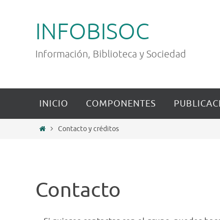
Ir
al
INFOBISOC
contenido
Información, Biblioteca y Sociedad
Ir
INICIO
COMPONENTES
PUBLICAC
al
contenido
Inicio
Contacto y créditos
Contacto