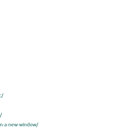
c/
/
-in-a-new-window/